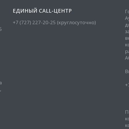
ЕДИНЫЙ CALL-ЦЕНТР
Г
А
+7 (727) 227-20-25 (круглосуточно)
д
5
з
в
к
р
А
В
а
+
,
П
к
к