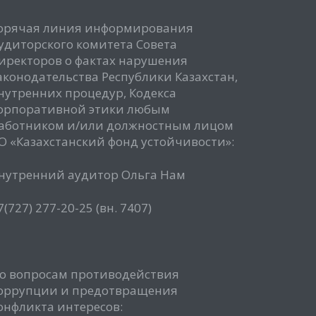
орячая линия информирования
удиторского комитета Совета
иректоров о фактах нарушения
аконодательства Республики Казахстан,
нутренних процедур, Кодекса
орпоративной этики любым
аботником и/или должностным лицом
О «Казахстанский фонд устойчивости»:
нутренний аудитор Ольга Нам
7(727) 277-20-25 (вн. 7407)
о вопросам противодействия
оррупции и предотвращения
онфликта интересов: