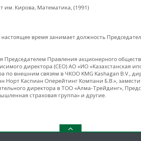
 им. Кирова, Математика, (1991)
по настоящее время занимает должность Председате
лся Председателем Правления акционерного обществ
исимого директора (CEO) АО «ИО «Казахстанская ип
тора по внешним связям в ЧКОО KMG Kashagan B.V., 
ан Норт Каспиан Оперейтинг Компани Б.В.», замест
ительного директора в ТОО «Алма-Трейдинг», Пред
ышленная страховая группа» и другие.