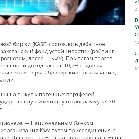
2
2 
В
У
О
12
овой биржи (KASE) состоялось дебютное
захстанский фонд устойчивости» (рейтинг
О
прогнозом, далее — КФУ). По итогам торгов
Д
звешенной доходностью 10,7% годовых.
6 
тные инвесторы – брокерские организации,
пании.
ены на выкуп ипотечных портфелей
сударственную жилищную программу «7-20-
».
кционера — Национальным банком
реорганизация КФУ путем присоединения к
а». В связи с этим, была произведена замена