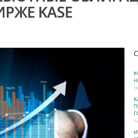
РЖЕ KASE
К
Н
15
К
П
Г
7 
И