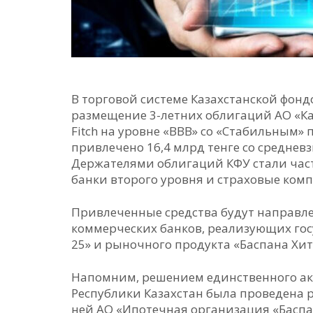
В торговой системе Казахстанской фонд
размещение 3-летних облигаций АО «Ка
Fitch на уровне «ВВB» со «Стабильным» 
привлечено 16,4 млрд тенге со среднев
Держателями облигаций КФУ стали час
банки второго уровня и страховые ком
Привлеченные средства будут направл
коммерческих банков, реализующих го
25» и рыночного продукта «Баспана Хит
Напомним, решением единственного а
Республики Казахстан была проведена 
ней АО «Ипотечная организация «Баспан