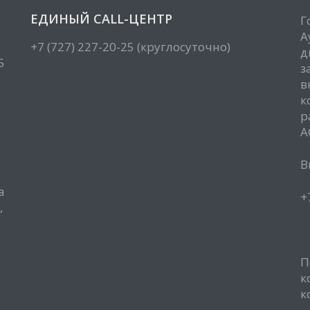
ЕДИНЫЙ CALL-ЦЕНТР
Г
А
+7 (727) 227-20-25 (круглосуточно)
д
5
з
в
к
р
А
В
а
+
,
П
к
к