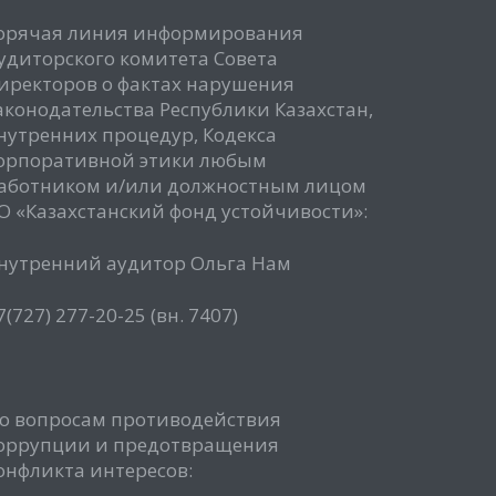
орячая линия информирования
удиторского комитета Совета
иректоров о фактах нарушения
аконодательства Республики Казахстан,
нутренних процедур, Кодекса
орпоративной этики любым
аботником и/или должностным лицом
О «Казахстанский фонд устойчивости»:
нутренний аудитор Ольга Нам
7(727) 277-20-25 (вн. 7407)
о вопросам противодействия
оррупции и предотвращения
онфликта интересов: