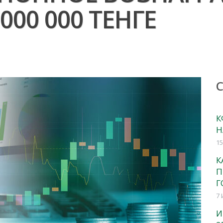
000 000 ТЕНГЕ
К
Н
15
К
П
Г
7 
И