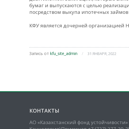
бумаг и выпускаются с целью реализац
посредством выкупа ипотечных займов 
КФУ является дочерней организацией Н
Запись от
kfu_site_admin
/
31 ЯНВАРЯ, 2022
КОНТАКТЫ
АО «Казахстанский фонд устойчивости»
Канцелярия\Приемная +7 (727) 277-20-2