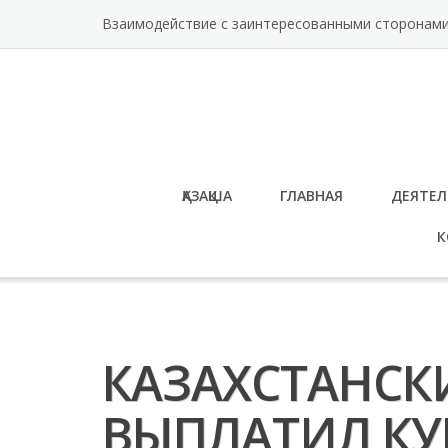
Перейти
Взаимодействие с заинтересованными сторонам
к
содержимому
ҚАЗАҚША
ГЛАВНАЯ
ДЕЯТЕЛ
К
КАЗАХСТАНСК
ВЫПЛАТИЛ КУ