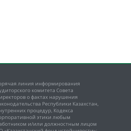
орячая линия информирования
удиторского комитета Совета
иректоров о фактах нарушения
аконодательства Республики Казахстан,
нутренних процедур, Кодекса
орпоративной этики любым
аботником и/или должностным лицом
О «Казахстанский фонд устойчивости»: