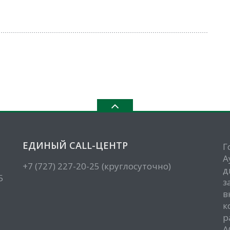
ЕДИНЫЙ CALL-ЦЕНТР
Г
А
+7 (727) 227-20-25 (круглосуточно)
д
5
з
в
к
р
А