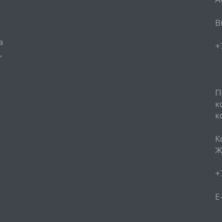
В
а
+
,
П
к
к
К
Ж
+
E