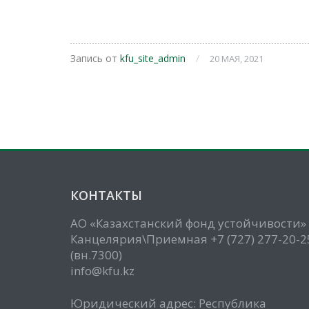
Запись от
kfu_site_admin
/
20 МАЯ, 2021
КОНТАКТЫ
АО «Казахстанский фонд устойчивости»
Канцелярия\Приемная +7 (727) 277-20-2
(вн.7300)
info@kfu.kz
Юридический адрес: Республика