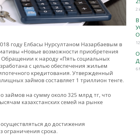
2
2 
В
У
О
12
018 году Елбасы Нурсултаном Назарбаевым в
циативы «Новые возможности приобретения
О
в Обращении к народу «Пять социальных
Д
зработана с целью обеспечения жильем
6 
 ипотечного кредитования. Утвержденный
лищных займов составляет 1 триллион тенге.
 займов на сумму около 325 млрд тг, что
тысячам казахстанских семей на рынке
 осуществляться до достижения
ез ограничения срока.