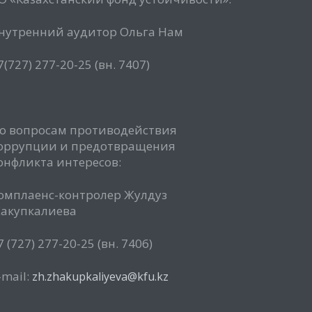
нутренний аудитор Ольга Нам
7(727) 277-20-25 (вн. 7407)
о вопросам противодействия
оррупции и предотвращения
онфликта интересов:
омплаенс-контролер Жулдуз
акупкалиева
7 (727) 277-20-25 (вн. 7406)
-mail:
zh.zhakupkaliyeva@kfu.kz