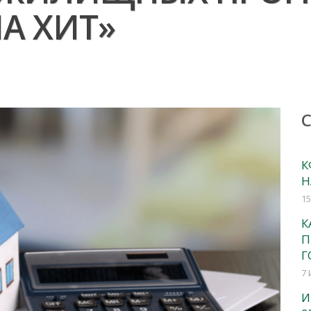
НА ХИТ»
К
Н
15
К
П
Г
7 
И