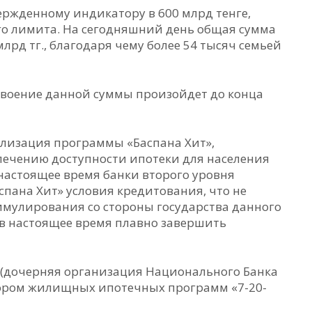
ержденному индикатору в 600 млрд тенге,
го лимита. На сегодняшний день общая сумма
лрд тг., благодаря чему более 54 тысяч семьей
освоение данной суммы произойдет до конца
ализация программы «Баспана Хит»,
печению доступности ипотеки для населения
настоящее время банки второго уровня
спана Хит» условия кредитования, что не
имулирования со стороны государства данного
 в настоящее время плавно завершить
 (дочерняя организация Национального Банка
тором жилищных ипотечных программ «7-20-