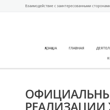
Перейти
Взаимодействие с заинтересованными сторонам
к
содержимому
ҚАЗАҚША
ГЛАВНАЯ
ДЕЯТЕЛ
К
ОФИЦИАЛЬНЫ
РЕАЛИЗАЦИИ 