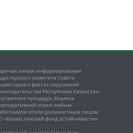
орячая линия информирования
удиторского комитета Совета
иректоров о фактах нарушения
аконодательства Республики Казахстан,
нутренних процедур, Кодекса
орпоративной этики любым
аботником и/или должностным лицом
О «Казахстанский фонд устойчивости»:
нутренний аудитор Ольга Нам