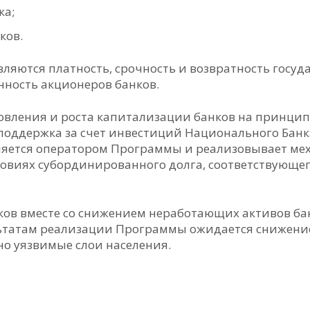
ка;
ков.
ются платность, срочность и возвратность госуда
нность акционеров банков.
ровления и роста капитализации банков на принци
я поддержка за счет инвестиций Национального Бан
вляется оператором Программы и реализовывает ме
ловиях субординированного долга, соответствующег
нков вместе со снижением неработающих активов б
льтатам реализации Программы ожидается снижени
но уязвимые слои населения.