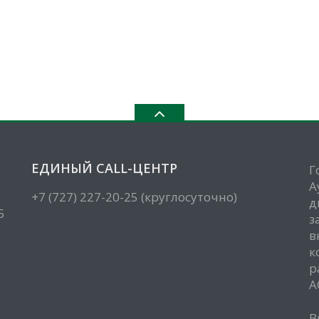
ЕДИНЫЙ CALL-ЦЕНТР
Г
А
+7 (727) 227-20-25 (круглосуточно)
д
5
з
в
к
р
А
В