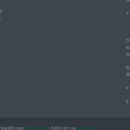
а
+
,
П
к
к
К
Ж
+
E
Разработано
MotoPress
• Работает на
WordPress