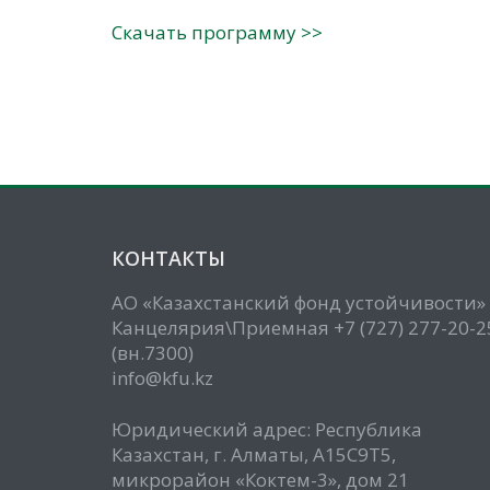
Скачать программу >>
КОНТАКТЫ
АО «Казахстанский фонд устойчивости»
Канцелярия\Приемная +7 (727) 277-20-2
(вн.7300)
info@kfu.kz
Юридический адрес: Республика
Казахстан, г. Алматы, А15С9Т5,
микрорайон «Коктем-3», дом 21