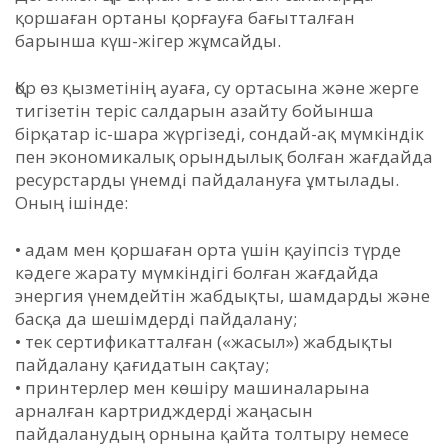
қоршаған ортаны қорғауға бағытталған
барынша күш-жігер жұмсайды.
Қор өз қызметінің ауаға, су ортасына және жерге
тигізетін теріс салдарын азайту бойынша
бірқатар іс-шара жүргізеді, сондай-ақ мүмкіндік
пен экономикалық орындылық болған жағдайда
ресурстарды үнемді пайдалануға ұмтылады.
Оның ішінде:
• адам мен қоршаған орта үшін қауіпсіз түрде
кәдеге жарату мүмкіндігі болған жағдайда
энергия үнемдейтін жабдықты, шамдарды және
басқа да шешімдерді пайдалану;
• тек сертификатталған («жасыл») жабдықты
пайдалану қағидатын сақтау;
• принтерлер мен көшіру машиналарына
арналған картридждерді жаңасын
пайдаланудың орнына қайта толтыру немесе