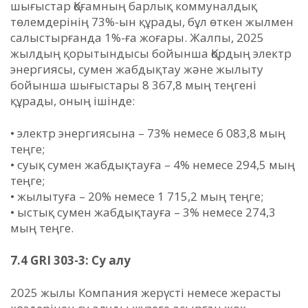
шығыстар Қоғамның барлық коммуналдық
төлемдерінің 73%-ын құрады, бұл өткен жылмен
салыстырғанда 1%-ға жоғары. Жалпы, 2025
жылдың қорытындысы бойынша Қордың электр
энергиясы, сумен жабдықтау және жылыту
бойынша шығыстары 8 367,8 мың теңгені
құрады, оның ішінде:
• электр энергиясына – 73% немесе 6 083,8 мың
теңге;
• суық сумен жабдықтауға – 4% немесе 294,5 мың
теңге;
• жылытуға – 20% немесе 1 715,2 мың теңге;
• ыстық сумен жабдықтауға – 3% немесе 274,3
мың теңге.
7.4 GRI 303-3: Су алу
2025 жылы Компания жерүсті немесе жерасты