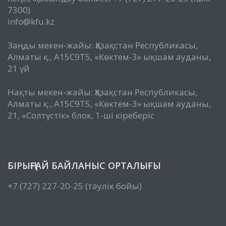
7300)
info@kfu.kz
Заңды мекен-жайы: Қазақстан Республикасы,
Алматы қ., A15C9T5, «Көктем-3» ықшам ауданы,
21 үй
Нақты мекен-жайы: Қазақстан Республикасы,
Алматы қ., A15C9T5, «Көктем-3» ықшам ауданы,
21, «Солтүстік» блок, 1-ші кіреберіс
БІРЫҢҒАЙ БАЙЛАНЫС ОРТАЛЫҒЫ
+7 (727) 227-20-25 (тәулік бойы)