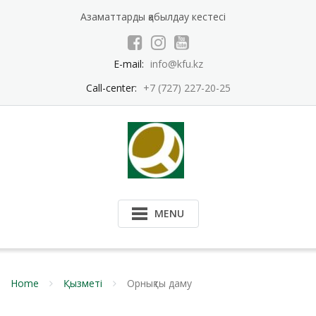
Skip
Азаматтарды қабылдау кестесі
to
content
E-mail:
info@kfu.kz
Call-center:
+7 (727) 227-20-25
MENU
Home
Қызметі
Орнықты даму