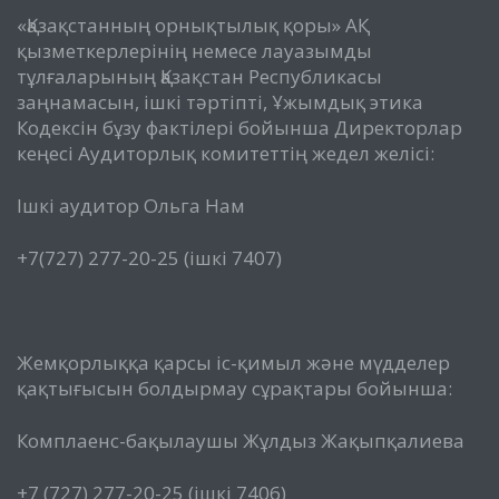
«Қазақстанның орнықтылық қоры» АҚ
қызметкерлерінің немесе лауазымды
тұлғаларының Қазақстан Республикасы
заңнамасын, ішкі тәртіпті, Ұжымдық этика
Кодексін бұзу фактілері бойынша Директорлар
кеңесі Аудиторлық комитеттің жедел желісі:
Ішкі аудитор Ольга Нам
+7(727) 277-20-25 (ішкі 7407)
Жемқорлыққа қарсы іс-қимыл және мүдделер
қақтығысын болдырмау сұрақтары бойынша:
Комплаенс-бақылаушы Жұлдыз Жақыпқалиева
+7 (727) 277-20-25 (ішкі 7406)