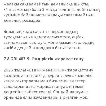
жалақы сақталмайтын демалысқа шықты;
• 1 қызметкер бала 3 жасқа толғанға дейін оның
күтіміне байланысты жалақы сақталмайтын
демалыс ресімдеді.
Қоғамның кадр саясаты персоналдың
тұрақтылығын қамтамасыз етуге, еңбек
заңнамасын сақтауға және қызметкерлердің
кәсіби деңгейін қолдауға бағытталған.
7.8 GRI 403-9: Өндірістік жарақаттану
2025 жылы «LTIFR» және «TRIR» жарақаттану
коэффициенттері 0-ді құрады. Бұл әкімшілік,
кеңсе секторлары мен бизнес-қызметтер
салаларындағы жарақаттанудың төмен
деңгейіне сәйкес келеді. Сондай-ақ жұмыс
орнында өлім жағдайлары тіркелген жоқ.