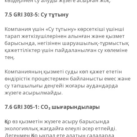
көздерінен су алуды жүзеге асырған жоқ.
7.5 GRI 303-5: Су тұтыну
Компания үшін «Су тұтыну» көрсеткіші үшінші
тарап жеткізушілерінен алынған және қызмет
барысында, негізінен шаруашылық-тұрмыстық
қажеттіліктер үшін пайдаланылған су көлеміне
тең.
Компанияның қызметі суды көп қажет ететін
өндірістік процестермен байланысты емес және
су тапшылығы деңгейі жоғары аудандарда
жүзеге асырылмайды.
7.6 GRI 305-1: СО₂ шығарындылары
Қор өз қызметін жүзеге асыру барысында
экологиялық жағдайға елеулі әсер етпейді.
Дегенмен Қор ықпал ете алатын салаларда