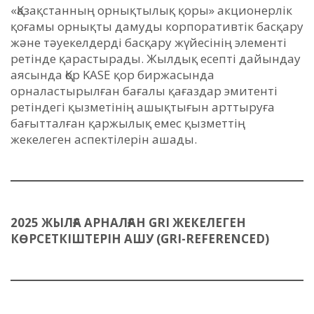
«Қазақстанның орнықтылық қоры» акционерлік
қоғамы орнықты дамуды корпоративтік басқару
және тәуекелдерді басқару жүйесінің элементі
ретінде қарастырады. Жылдық есепті дайындау
аясында Қор KASE қор биржасында
орналастырылған бағалы қағаздар эмитенті
ретіндегі қызметінің ашықтығын арттыруға
бағытталған қаржылық емес қызметтің
жекелеген аспектілерін ашады.
2025 ЖЫЛҒА АРНАЛҒАН GRI ЖЕКЕЛЕГЕН
КӨРСЕТКІШТЕРІН АШУ (GRI-REFERENCED)