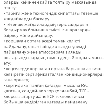
оларды кейіннен қайта толтыру мақсатында
өткізу;
• табиғи және техногендік сипаттағы төтенше
жағдайларды басқару;
• төтенше жағдайлардың теріс салдарын
болдырмау бойынша тиісті іс-шараларды
әзірлеу және дайындау;
• қоршаған ортаға әсері төмен көлікті
пайдалану, оның ішінде отынды үнемді
пайдалану және атмосфераға зиянды
шығарындылардың төмен деңгейін қамтамасыз
ету;
• кеңселерде қоршаған ортаға барынша аз зиян
келтіретін сертификатталған кондиционерлерді
ғана орнату;
• сертификатталған қағазды, мысалы FSC
қағазын, сондай-ақ хлор қолданбай, TCF –
хлорсыз ағарту және ECF технологиясы
бойынша өндірілген қағазды пайдалану.