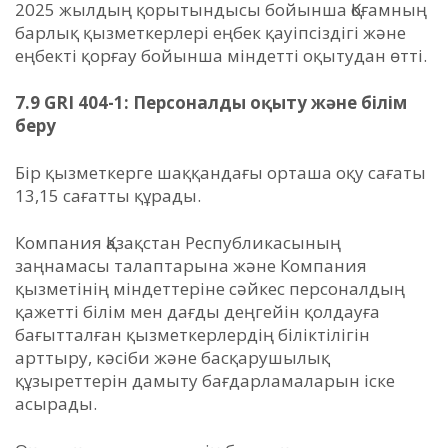
2025 жылдың қорытындысы бойынша Қоғамның
барлық қызметкерлері еңбек қауіпсіздігі және
еңбекті қорғау бойынша міндетті оқытудан өтті.
7.9 GRI 404-1: Персоналды оқыту және білім
беру
Бір қызметкерге шаққандағы орташа оқу сағаты
13,15 сағатты құрады.
Компания Қазақстан Республикасының
заңнамасы талаптарына және Компания
қызметінің міндеттеріне сәйкес персоналдың
қажетті білім мен дағды деңгейін қолдауға
бағытталған қызметкерлердің біліктілігін
арттыру, кәсіби және басқарушылық
құзыреттерін дамыту бағдарламаларын іске
асырады.