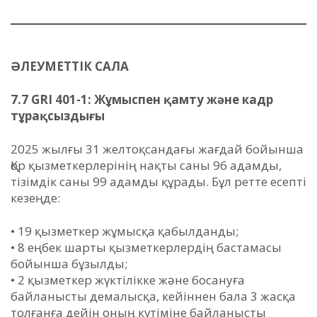
ӘЛЕУМЕТТІК САЛА
7.7 GRI 401-1: Жұмыспен қамту және кадр
тұрақсыздығы
2025 жылғы 31 желтоқсандағы жағдай бойынша
Қор қызметкерлерінің нақты саны 96 адамды,
тізімдік саны 99 адамды құрады. Бұл ретте есепті
кезеңде:
• 19 қызметкер жұмысқа қабылданды;
• 8 еңбек шарты қызметкерлердің бастамасы
бойынша бұзылды;
• 2 қызметкер жүктілікке және босануға
байланысты демалысқа, кейіннен бала 3 жасқа
толғанға дейін оның күтіміне байланысты