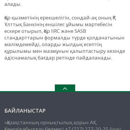
алады.
Қор қызметінің ерекшелігін, сондай-ақ оның ҚР
Ұлттық Банкінің еншілес ұйымы мәртебесін
ескере отырып, Қор IIRC және SASB
стандарттарын формалды түрде қолданатынын
мәлімдемейді, оларды жылдық есептің
құрылымы мен мазмұнын қалыптастыру кезінде
әдіснамалық бағдар ретінде пайдаланады.
БАЙЛАНЫСТАР
«Қазақстанның орнықтылық қоры» АҚ
Кеңсе\қабылдау бөлмесі +7 (727) 277-20-25 (ішкі