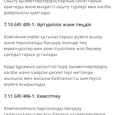
Оқыту қызметкерлердің барлық санаттарын
қамтиды және міндетті оқыту түрлері мен кәсіби
даярлықты қамтиды.
7.10 GRI 405-1: Әртүрлілік және теңдік
Компания еңбек қатынастарын жүзеге асыру
және персоналды басқару кезінде тең
мүмкіндіктер мен кемсітушілікке жол бермеу
қағидаттарын ұстанады.
Кадр құрамын қалыптастыру қызметкерлердің
кәсіби және іскерлік қасиеттері негізінде,
жынысы мен жасына байланысты шектеусіз
жүзеге асырылады.
7.11 GRI 406-1: Кемсітпеу
Компанияның персоналды басқару
саласындағы саясаты барлық қызметкерлерге