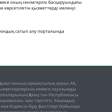
немесе оның сенімгерлік басқаруындағы
 көрсетілетін қызметтерді иеленуі
трондық сатып алу порталында
Қазақстанның орнықтылық қоры» АҚ
ызметкерлерінің немесе лауазымды
ұлғаларының Қазақстан Республикасы
аңнамасын, ішкі тәртіпті, Ұжымдық
тика Кодексін бұзу фактілері бойынша
иректорлар кеңесі Аудиторлық