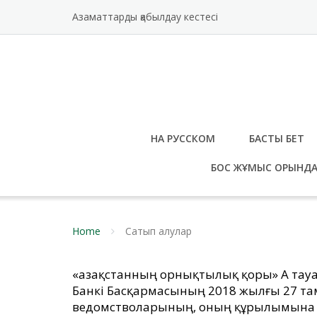
Skip
Азаматтарды қабылдау кестесі
to
content
НА РУССКОМ
БАСТЫ БЕТ
БОС ЖҰМЫС ОРЫНД
Home
Сатып алулар
«Қазақстанның орнықтылық қоры» АҚ та
Банкі Басқармасының 2018 жылғы 27 там
ведомстволарының, оның құрылымына к