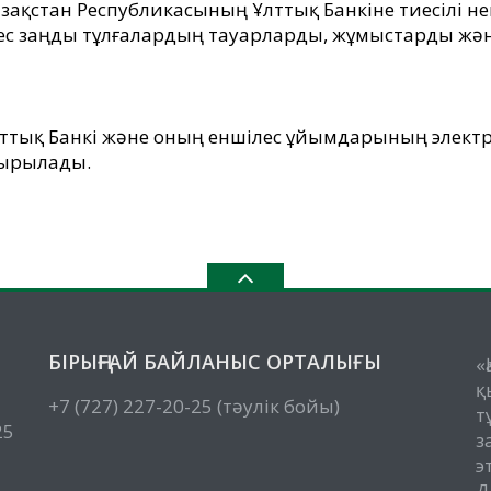
Қазақстан Республикасының Ұлттық Банкіне тиесілі 
ес заңды тұлғалардың тауарларды, жұмыстарды және
Ұлттық Банкі және оның еншілес ұйымдарының элек
сырылады.
БІРЫҢҒАЙ БАЙЛАНЫС ОРТАЛЫҒЫ
«
қ
+7 (727) 227-20-25 (тәулік бойы)
т
25
з
э
Д