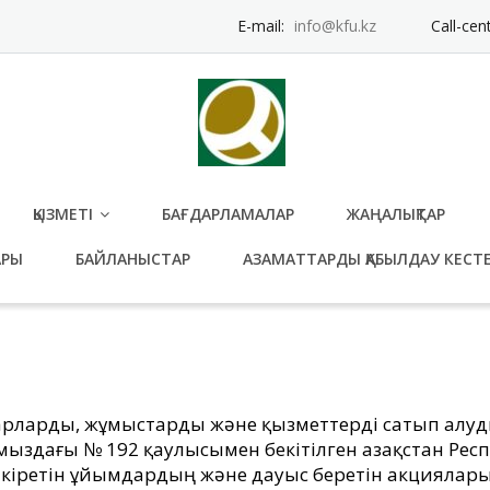
E-mail:
info@kfu.kz
Call-cen
ҚЫЗМЕТІ
БАҒДАРЛАМАЛАР
ЖАҢАЛЫҚТАР
АРЫ
БАЙЛАНЫСТАР
АЗАМАТТАРДЫ ҚАБЫЛДАУ КЕСТЕ
уарларды, жұмыстарды және қызметтерді сатып алуд
ыздағы № 192 қаулысымен бекітілген Қазақстан Рес
іретін ұйымдардың және дауыс беретін акциялары