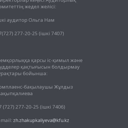
омитеттің жедел желісі:
шкі аудитор Ольга Нам
7(727) 277-20-25 (ішкі 7407)
емқорлыққа қарсы іс-қимыл және
үдделер қақтығысын болдырмау
ұрақтары бойынша:
омплаенс-бақылаушы Жұлдыз
ақыпқалиева
7 (727) 277-20-25 (ішкі 7406)
-mail:
zh.zhakupkaliyeva@kfu.kz