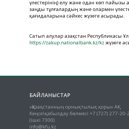
үлестерінің) елу және одан көп пайызы 
заңды тұлғалардың және олармен үлест
қағидаларына сәйкес жүзеге асырады.
Сатып алулар Қазақстан Республикасы 
https://zakup.nationalbank.kz/kz
жүзеге а
БАЙЛАНЫСТАР
«Қазақстанның орнықтылық қоры» АҚ
Кеңсе\қабылдау бөлмесі +7 (727) 277-20-
(ішкі 7300)
info@kfu.kz