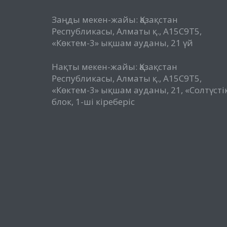
Заңды мекен-жайы: Қазақстан
Республикасы, Алматы қ., A15C9T5,
«Көктем-3» ықшам ауданы, 21 үй
Нақты мекен-жайы: Қазақстан
Республикасы, Алматы қ., A15C9T5,
«Көктем-3» ықшам ауданы, 21, «Солтүсті
блок, 1-ші кіреберіс