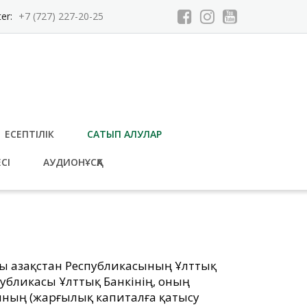
ter:
+7 (727) 227-20-25
ЕСЕПТІЛІК
САТЫП АЛУЛАР
СІ
АУДИОНҰСҚА
ы Қазақстан Республикасының Ұлттық
публикасы Ұлттық Банкінің, оның
ның (жарғылық капиталға қатысу