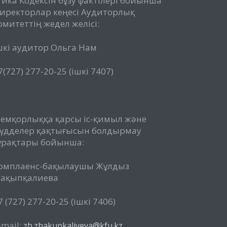
тика Кодексін бұзу фактілері бойынша
иректорлар кеңесі Аудиторлық
омитеттің жедел желісі:
шкі аудитор Ольга Нам
7(727) 277-20-25 (ішкі 7407)
емқорлыққа қарсы іс-қимыл және
үдделер қақтығысын болдырмау
ұрақтары бойынша:
омплаенс-бақылаушы Жұлдыз
ақыпқалиева
7 (727) 277-20-25 (ішкі 7406)
-mail:
zh.zhakupkaliyeva@kfu.kz