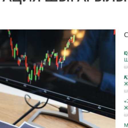
Қ
Ш
ШІ
Қ
Ж
ШІ
«
Ж
ШІ
М