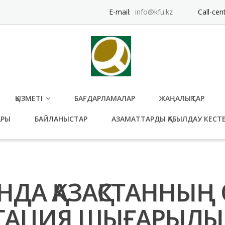
E-mail:
info@kfu.kz
Call-cen
ҚЫЗМЕТІ
БАҒДАРЛАМАЛАР
ЖАҢАЛЫҚТАР
АРЫ
БАЙЛАНЫСТАР
АЗАМАТТАРДЫ ҚАБЫЛДАУ КЕСТЕ
ДА ҚАЗАҚСТАННЫҢ 
ЛИГАЦИЯ ШЫҒАРЫЛЫ