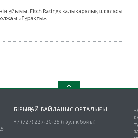
кінің ұйымы. Fitch Ratings халықаралық шкаласы
 болжам «Тұрақты».
БІРЫҢҒАЙ БАЙЛАНЫС ОРТАЛЫҒЫ
«
қ
+7 (727) 227-20-25 (тәулік бойы)
т
25
з