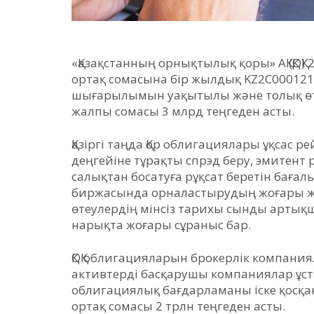
«Қазақстанның орнықтылық қоры» АҚ (ҚОҚ
ортақ сомасына бір жылдық KZ2C000121
шығарылымын уақытылы және толық өт
жалпы сомасы 3 млрд теңгеден асты.
Қазіргі таңда Қор облигациялары ұқсас р
деңгейіне тұрақты спрэд беру, эмитент 
салықтан босатуға рұқсат беретін бағал
биржасында орналастырудың жоғары жи
өтеулердің мінсіз тарихы сынды арты
нарықта жоғары сұраныс бар.
ҚОҚ облигацияларын брокерлік компани
активтерді басқарушы компаниялар ұстап
облигациялық бағдарламаны іске қосқа
ортақ сомасы 2 трлн теңгеден асты.