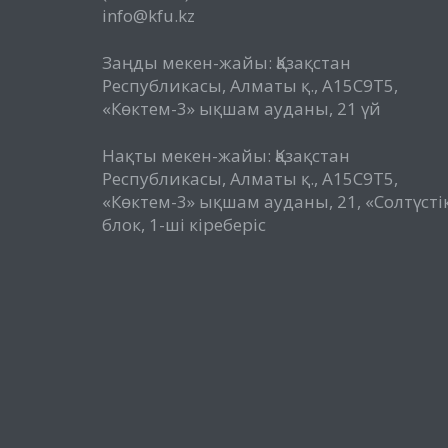
info@kfu.kz
Заңды мекен-жайы: Қазақстан
Республикасы, Алматы қ., A15C9T5,
«Көктем-3» ықшам ауданы, 21 үй
Нақты мекен-жайы: Қазақстан
Республикасы, Алматы қ., A15C9T5,
«Көктем-3» ықшам ауданы, 21, «Солтүсті
блок, 1-ші кіреберіс