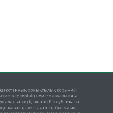
Қазақстанның орнықтылық қоры» АҚ
ызметкерлерінің немесе лауазымды
ұлғаларының Қазақстан Республикасы
аңнамасын, ішкі тәртіпті, Ұжымдық