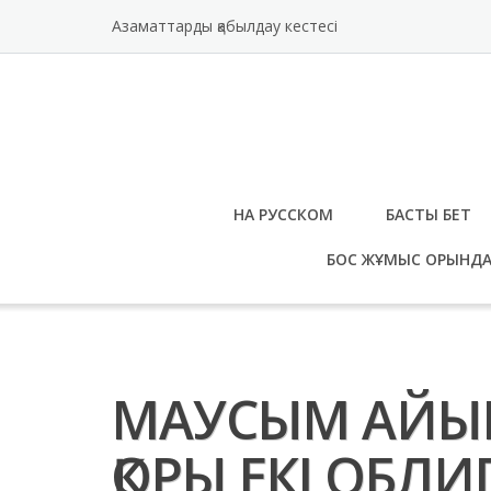
Skip
Азаматтарды қабылдау кестесі
to
content
НА РУССКОМ
БАСТЫ БЕТ
БОС ЖҰМЫС ОРЫНД
МАУСЫМ АЙЫН
ҚОРЫ ЕКІ ОБ