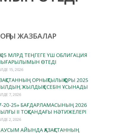
СОҢҒЫ ЖАЗБАЛАР
ОҚ 25 МЛРД ТЕҢГЕГЕ ҮШ ОБЛИГАЦИЯ
ЫҒАРЫЛЫМЫН ӨТЕДІ
ЛДЕ 15, 2026
АЗАҚСТАННЫҢ ОРНЫҚТЫЛЫҚ ҚОРЫ 2025
ЫЛДЫҢ ЖЫЛДЫҚ ЕСЕБІН ҰСЫНАДЫ
ЛДЕ 7, 2026
7-20-25» БАҒДАРЛАМАСЫНЫҢ 2026
ЫЛҒЫ II ТОҚСАНДАҒЫ НӘТИЖЕЛЕРІ
ЛДЕ 2, 2026
АУСЫМ АЙЫНДА ҚАЗАҚСТАННЫҢ