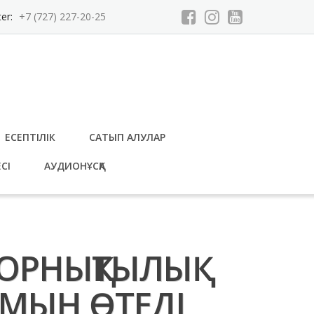
ter:
+7 (727) 227-20-25
ЕСЕПТІЛІК
САТЫП АЛУЛАР
СІ
АУДИОНҰСҚА
ОРНЫҚТЫЛЫҚ
МЫН ӨТЕДІ