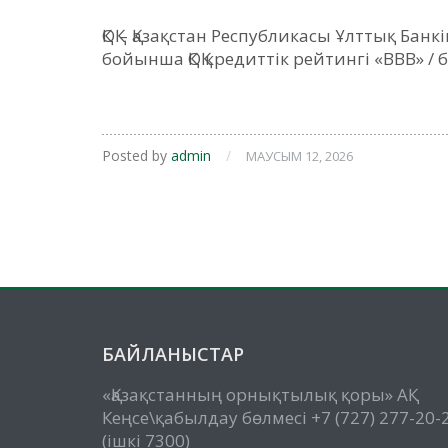
ҚОҚ – Қазақстан Республикасы Ұлттық Бан
бойынша ҚОҚ кредиттік рейтингі «BBB» /
Posted by
admin
/
МАУСЫМ 12, 2026
БАЙЛАНЫСТАР
«Қазақстанның орнықтылық қоры» АҚ
Кеңсе\қабылдау бөлмесі +7 (727) 277-20-
(ішкі 7300)