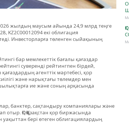
О
Ш
М
) 2026 жылдың маусым айында 24,9 млрд теңге
Қ
28, KZ2C00012094 екі облигация
С
еді. Инвесторларға төленген сыйақының
М
ейтингі бар мемлекеттік бағалы қағаздар
рейтингі суверенді рейтингпен бірдей,
ы қағаздардың агенттік мәртебесі, қор
ілігі және нарықтағы төлемдер мен
қшылықтарға ие және соның арқасында
ялар, банктер, сақтандыру компаниялары және
 отыр. ҚОҚ Қазақстан қор биржасында
н уақыттан бері өтеген облигациялардың