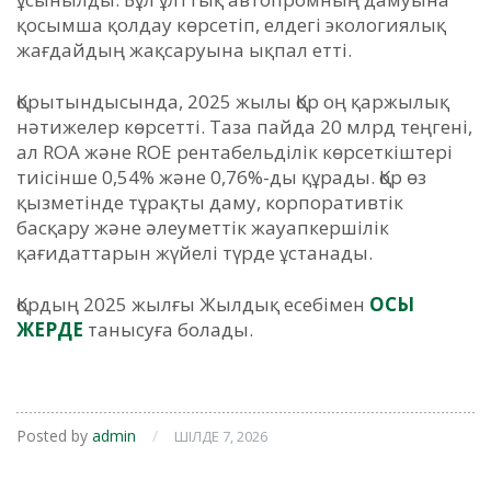
қосымша қолдау көрсетіп, елдегі экологиялық
жағдайдың жақсаруына ықпал етті.
Қорытындысында, 2025 жылы Қор оң қаржылық
нәтижелер көрсетті. Таза пайда 20 млрд теңгені,
ал ROA және ROE рентабельділік көрсеткіштері
тиісінше 0,54% және 0,76%-ды құрады. Қор өз
қызметінде тұрақты даму, корпоративтік
басқару және әлеуметтік жауапкершілік
қағидаттарын жүйелі түрде ұстанады.
Қордың 2025 жылғы Жылдық есебімен
ОСЫ
ЖЕРДЕ
танысуға болады.
Posted by
admin
/
ШІЛДЕ 7, 2026