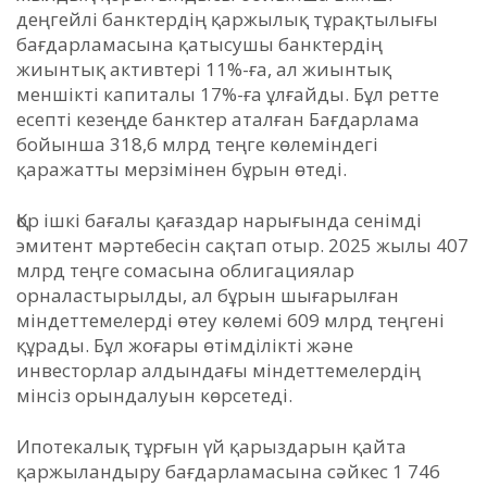
деңгейлі банктердің қаржылық тұрақтылығы
бағдарламасына қатысушы банктердің
жиынтық активтері 11%-ға, ал жиынтық
меншікті капиталы 17%-ға ұлғайды. Бұл ретте
есепті кезеңде банктер аталған Бағдарлама
бойынша 318,6 млрд теңге көлеміндегі
қаражатты мерзімінен бұрын өтеді.
Қор ішкі бағалы қағаздар нарығында сенімді
эмитент мәртебесін сақтап отыр. 2025 жылы 407
млрд теңге сомасына облигациялар
орналастырылды, ал бұрын шығарылған
міндеттемелерді өтеу көлемі 609 млрд теңгені
құрады. Бұл жоғары өтімділікті және
инвесторлар алдындағы міндеттемелердің
мінсіз орындалуын көрсетеді.
Ипотекалық тұрғын үй қарыздарын қайта
қаржыландыру бағдарламасына сәйкес 1 746