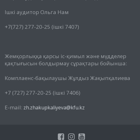
Ішкі аудитор Ольга Нам
+7(727) 277-20-25 (ішкі 7407)
Жемқорлыққа қарсы іс-қимыл және мүдделер
қақтығысын болдырмау сұрақтары бойынша:
Комплаенс-бақылаушы Жұлдыз Жақыпқалиева
+7 (727) 277-20-25 (ішкі 7406)
E-mail:
zh.zhakupkaliyeva@kfu.kz