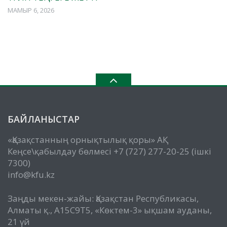
МАМЫР 6, 2026
БАЙЛАНЫСТАР
«Қазақстанның орнықтылық қоры» АҚ
Кеңсе\қабылдау бөлмесі +7 (727) 277-20-25 (ішкі
7300)
info@kfu.kz
Заңды мекен-жайы: Қазақстан Республикасы,
Алматы қ., A15C9T5, «Көктем-3» ықшам ауданы,
21 үй