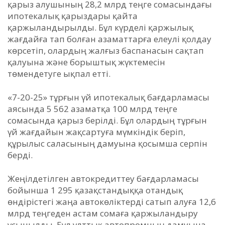
қарыз алушының 28,2 млрд теңге сомасындағы
ипотекалық қарыздары қайта
қаржыландырылды. Бұл күрделі қаржылық
жағдайға тап болған азаматтарға елеулі қолдау
көрсетіп, олардың жалғыз баспанасын сақтап
қалуына және борыштық жүктемесін
төмендетуге ықпал етті.
«7-20-25» тұрғын үй ипотекалық бағдарламасы
аясында 5 562 азаматқа 100 млрд теңге
сомасында қарыз берілді. Бұл олардың тұрғын
үй жағдайын жақсартуға мүмкіндік беріп,
құрылыс саласының дамуына қосымша серпін
берді.
Жеңілдетілген автокредиттеу бағдарламасы
бойынша 1 295 қазақстандыққа отандық
өндірістегі жаңа автокөліктерді сатып алуға 12,6
млрд теңгеден астам сомаға қаржыландыру
ұсынылды. Бұл ұлттық автопромның дамуына