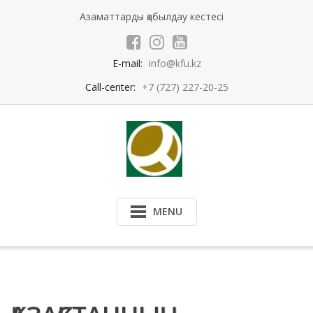
Skip
Азаматтарды қабылдау кестесі
to
content
E-mail:
info@kfu.kz
Call-center:
+7 (727) 227-20-25
MENU