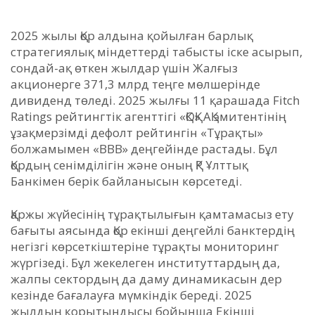
2025 жылы Қор алдына қойылған барлық
стратегиялық міндеттерді табысты іске асырып,
сондай-ақ өткен жылдар үшін Жалғыз
акционерге 371,3 млрд теңге мөлшерінде
дивиденд төледі. 2025 жылғы 11 қарашада Fitch
Ratings рейтингтік агенттігі «ҚОҚ» АҚ эмитентінің
ұзақмерзімді дефолт рейтингін «Тұрақты»
болжамымен «BBB» деңгейінде растады. Бұл
Қордың сенімділігін және оның ҚР Ұлттық
Банкімен берік байланысын көрсетеді.
Қаржы жүйесінің тұрақтылығын қамтамасыз ету
бағыты аясында Қор екінші деңгейлі банктердің
негізгі көрсеткіштеріне тұрақты мониторинг
жүргізеді. Бұл жекелеген институттардың да,
жалпы сектордың да даму динамикасын дер
кезінде бағалауға мүмкіндік береді. 2025
жылдың қорытындысы бойынша Екінші