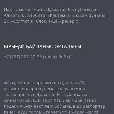
Нақты мекен-жайы: Қазақстан Республикасы,
Алматы қ., A15C9T5, «Көктем-3» ықшам ауданы,
21, «Солтүстік» блок, 1-ші кіреберіс
БІРЫҢҒАЙ БАЙЛАНЫС ОРТАЛЫҒЫ
+7 (727) 227-20-25 (тәулік бойы)
«Қазақстанның орнықтылық қоры» АҚ
қызметкерлерінің немесе лауазымды
тұлғаларының Қазақстан Республикасы
заңнамасын, ішкі тәртіпті, Ұжымдық этика
Кодексін бұзу фактілері бойынша Директорлар
кеңесі Аудиторлық комитеттің жедел желісі: